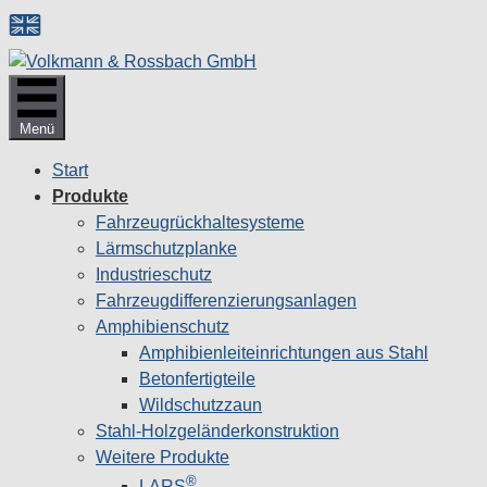
Zum
Inhalt
springen
Menü
Start
Produkte
Fahrzeugrückhaltesysteme
Lärmschutzplanke
Industrieschutz
Fahrzeug­differenzierungsanlagen
Amphibienschutz
Amphibienleiteinrichtungen aus Stahl
Betonfertigteile
Wildschutzzaun
Stahl-Holzgeländerkonstruktion
Weitere Produkte
®
LARS