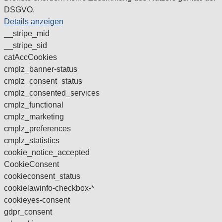
DSGVO.
Details anzeigen
__stripe_mid
__stripe_sid
catAccCookies
cmplz_banner-status
cmplz_consent_status
cmplz_consented_services
cmplz_functional
cmplz_marketing
cmplz_preferences
cmplz_statistics
cookie_notice_accepted
CookieConsent
cookieconsent_status
cookielawinfo-checkbox-*
cookieyes-consent
gdpr_consent