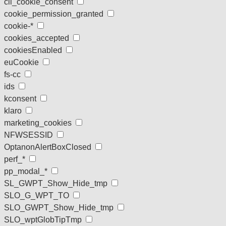
cli_cookie_consent
cookie_permission_granted
cookie-*
cookies_accepted
cookiesEnabled
euCookie
fs-cc
ids
kconsent
klaro
marketing_cookies
NFWSESSID
OptanonAlertBoxClosed
perf_*
pp_modal_*
SL_GWPT_Show_Hide_tmp
SLO_G_WPT_TO
SLO_GWPT_Show_Hide_tmp
SLO_wptGlobTipTmp