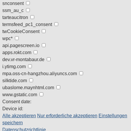
snconsent
ssm_au_c
tarteaucitron
termsfeed_pc1_consent
twCookieConsent
wpc*
api.pagescreen.io
apps.rokt.com
dev.vr-montabaur.de
i.ytimg.com
mpa.oss-cn-hangzhou.aliyuncs.com
silktide.com
ubaslome.maynhtml.com
www.gstatic.com
Consent date:
Device id:
Alle akzeptieren
Nur erforderliche akzeptieren
Einstellungen
speichern
Datenschutzrichtlinie