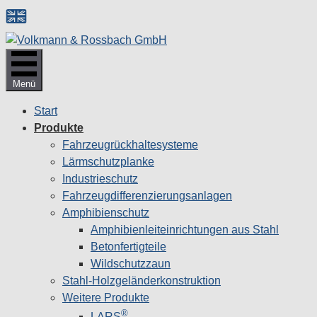
Zum
Inhalt
springen
Menü
Start
Produkte
Fahrzeugrückhaltesysteme
Lärmschutzplanke
Industrieschutz
Fahrzeug­differenzierungsanlagen
Amphibienschutz
Amphibienleiteinrichtungen aus Stahl
Betonfertigteile
Wildschutzzaun
Stahl-Holzgeländerkonstruktion
Weitere Produkte
®
LARS