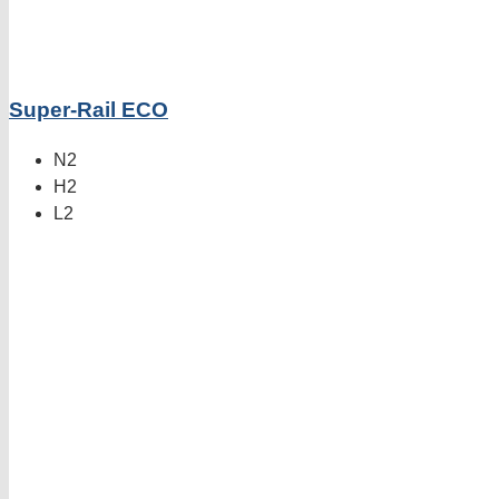
Super-Rail ECO
N2
H2
L2