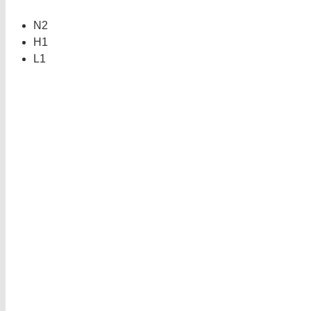
N2
H1
L1