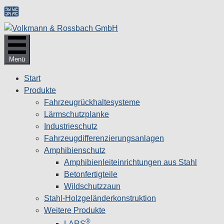
Zum
Inhalt
springen
Menü
Start
Produkte
Fahrzeugrückhaltesysteme
Lärmschutzplanke
Industrieschutz
Fahrzeug­differenzierungsanlagen
Amphibienschutz
Amphibienleiteinrichtungen aus Stahl
Betonfertigteile
Wildschutzzaun
Stahl-Holzgeländerkonstruktion
Weitere Produkte
®
LARS