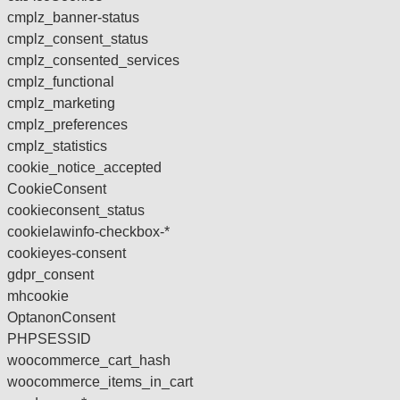
cmplz_banner-status
cmplz_consent_status
cmplz_consented_services
cmplz_functional
cmplz_marketing
cmplz_preferences
cmplz_statistics
cookie_notice_accepted
CookieConsent
cookieconsent_status
cookielawinfo-checkbox-*
cookieyes-consent
gdpr_consent
mhcookie
OptanonConsent
PHPSESSID
woocommerce_cart_hash
woocommerce_items_in_cart