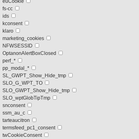
euCookie
fs-cc
ids
kconsent
klaro
marketing_cookies
NFWSESSID
OptanonAlertBoxClosed
perf_*
pp_modal_*
SL_GWPT_Show_Hide_tmp
SLO_G_WPT_TO
SLO_GWPT_Show_Hide_tmp
SLO_wptGlobTipTmp
snconsent
ssm_au_c
tarteaucitron
termsfeed_pc1_consent
twCookieConsent