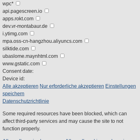
wpc*
api.pagescreen.io
apps.rokt.com
dev.vr-montabaur.de
i.ytimg.com
mpa.oss-cn-hangzhou.aliyuncs.com
silktide.com
ubaslome.maynhtml.com
www.gstatic.com
Consent date:
Device id:
Alle akzeptieren
Nur erforderliche akzeptieren
Einstellungen
speichern
Datenschutzrichtlinie
Some required resources have been blocked, which can
affect third-party services and may cause the site to not
function properly.