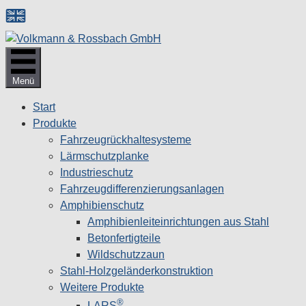
Zum
Inhalt
springen
Menü
Start
Produkte
Fahrzeugrückhaltesysteme
Lärmschutzplanke
Industrieschutz
Fahrzeug­differenzierungsanlagen
Amphibienschutz
Amphibienleiteinrichtungen aus Stahl
Betonfertigteile
Wildschutzzaun
Stahl-Holzgeländerkonstruktion
Weitere Produkte
®
LARS