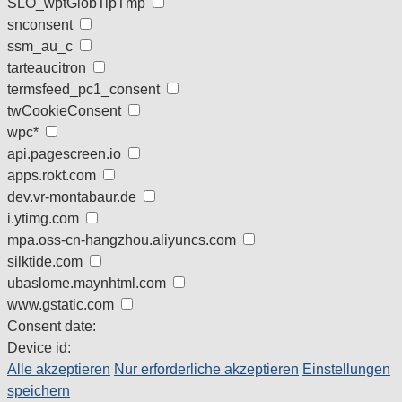
SLO_wptGlobTipTmp
snconsent
ssm_au_c
tarteaucitron
termsfeed_pc1_consent
twCookieConsent
wpc*
api.pagescreen.io
apps.rokt.com
dev.vr-montabaur.de
i.ytimg.com
mpa.oss-cn-hangzhou.aliyuncs.com
silktide.com
ubaslome.maynhtml.com
www.gstatic.com
Consent date:
Device id:
Alle akzeptieren
Nur erforderliche akzeptieren
Einstellungen
speichern