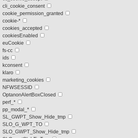
cli_cookie_consent
cookie_permission_granted
cookie-*
cookies_accepted
cookiesEnabled
euCookie
fs-cc
ids
kconsent
klaro
marketing_cookies
NFWSESSID
OptanonAlertBoxClosed
perf_*
pp_modal_*
SL_GWPT_Show_Hide_tmp
SLO_G_WPT_TO
SLO_GWPT_Show_Hide_tmp