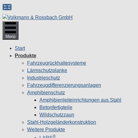
Zum
Inhalt
springen
Menü
Start
Produkte
Fahrzeugrückhaltesysteme
Lärmschutzplanke
Industrieschutz
Fahrzeug­differenzierungsanlagen
Amphibienschutz
Amphibienleiteinrichtungen aus Stahl
Betonfertigteile
Wildschutzzaun
Stahl-Holzgeländerkonstruktion
Weitere Produkte
®
LARS