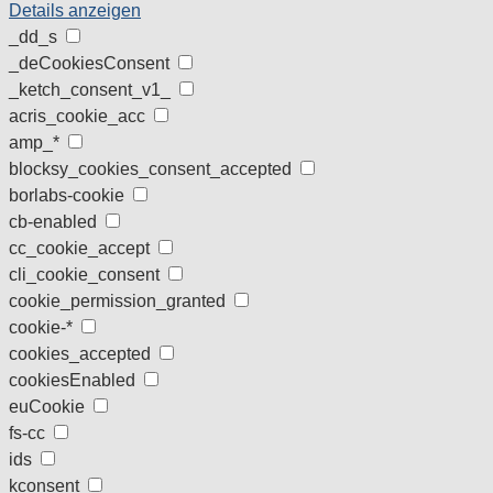
Details anzeigen
_dd_s
_deCookiesConsent
_ketch_consent_v1_
acris_cookie_acc
amp_*
blocksy_cookies_consent_accepted
borlabs-cookie
cb-enabled
cc_cookie_accept
cli_cookie_consent
cookie_permission_granted
cookie-*
cookies_accepted
cookiesEnabled
euCookie
fs-cc
ids
kconsent