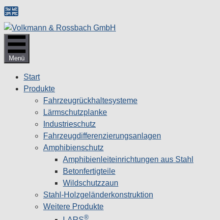
Zum
Inhalt
springen
Menü
Start
Produkte
Fahrzeugrückhaltesysteme
Lärmschutzplanke
Industrieschutz
Fahrzeug­differenzierungsanlagen
Amphibienschutz
Amphibienleiteinrichtungen aus Stahl
Betonfertigteile
Wildschutzzaun
Stahl-Holzgeländerkonstruktion
Weitere Produkte
®
LARS