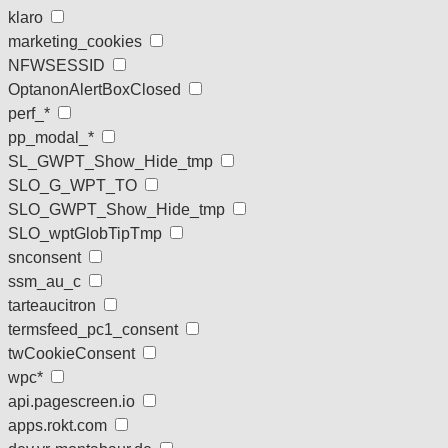
klaro
marketing_cookies
NFWSESSID
OptanonAlertBoxClosed
perf_*
pp_modal_*
SL_GWPT_Show_Hide_tmp
SLO_G_WPT_TO
SLO_GWPT_Show_Hide_tmp
SLO_wptGlobTipTmp
snconsent
ssm_au_c
tarteaucitron
termsfeed_pc1_consent
twCookieConsent
wpc*
api.pagescreen.io
apps.rokt.com