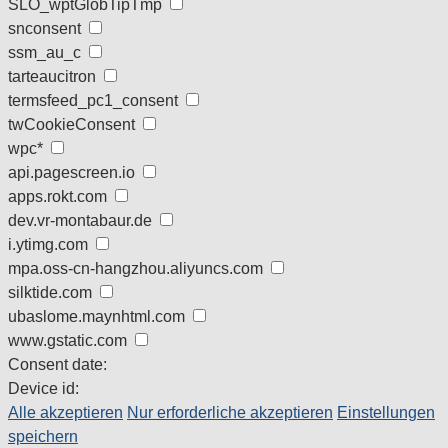
SLO_wptGlobTipTmp
snconsent
ssm_au_c
tarteaucitron
termsfeed_pc1_consent
twCookieConsent
wpc*
api.pagescreen.io
apps.rokt.com
dev.vr-montabaur.de
i.ytimg.com
mpa.oss-cn-hangzhou.aliyuncs.com
silktide.com
ubaslome.maynhtml.com
www.gstatic.com
Consent date:
Device id:
Alle akzeptieren
Nur erforderliche akzeptieren
Einstellungen
speichern