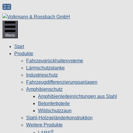
Zum
Inhalt
springen
Menü
Start
Produkte
Fahrzeugrückhaltesysteme
Lärmschutzplanke
Industrieschutz
Fahrzeug­differenzierungsanlagen
Amphibienschutz
Amphibienleiteinrichtungen aus Stahl
Betonfertigteile
Wildschutzzaun
Stahl-Holzgeländerkonstruktion
Weitere Produkte
®
LARS