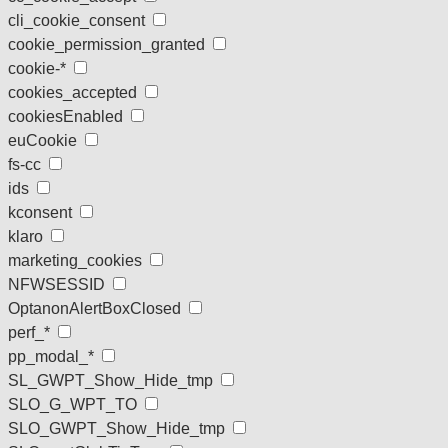
cli_cookie_consent
cookie_permission_granted
cookie-*
cookies_accepted
cookiesEnabled
euCookie
fs-cc
ids
kconsent
klaro
marketing_cookies
NFWSESSID
OptanonAlertBoxClosed
perf_*
pp_modal_*
SL_GWPT_Show_Hide_tmp
SLO_G_WPT_TO
SLO_GWPT_Show_Hide_tmp