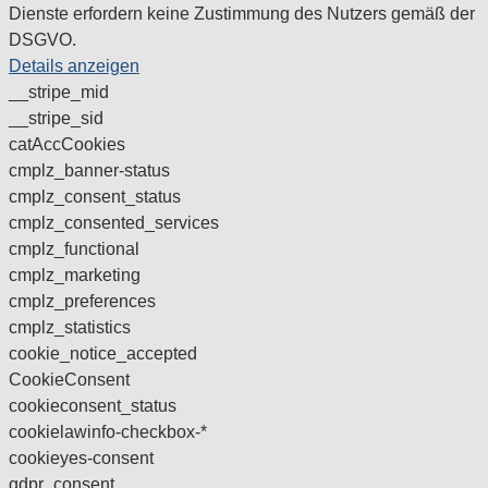
Dienste erfordern keine Zustimmung des Nutzers gemäß der
DSGVO.
Details anzeigen
__stripe_mid
__stripe_sid
catAccCookies
cmplz_banner-status
cmplz_consent_status
cmplz_consented_services
cmplz_functional
cmplz_marketing
cmplz_preferences
cmplz_statistics
cookie_notice_accepted
CookieConsent
cookieconsent_status
cookielawinfo-checkbox-*
cookieyes-consent
gdpr_consent