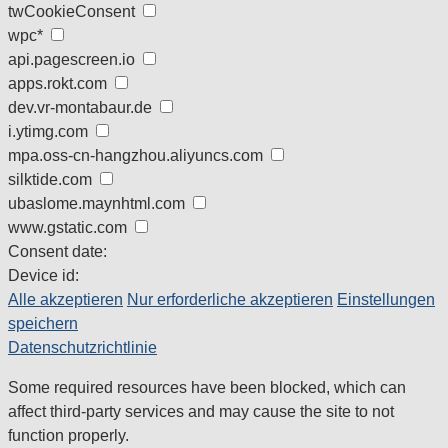
twCookieConsent
wpc*
api.pagescreen.io
apps.rokt.com
dev.vr-montabaur.de
i.ytimg.com
mpa.oss-cn-hangzhou.aliyuncs.com
silktide.com
ubaslome.maynhtml.com
www.gstatic.com
Consent date:
Device id:
Alle akzeptieren
Nur erforderliche akzeptieren
Einstellungen
speichern
Datenschutzrichtlinie
Some required resources have been blocked, which can
affect third-party services and may cause the site to not
function properly.