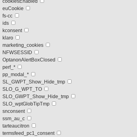
cookiesEnabled
euCookie
fs-cc
ids
kconsent
klaro
marketing_cookies
NFWSESSID
OptanonAlertBoxClosed
perf_*
pp_modal_*
SL_GWPT_Show_Hide_tmp
SLO_G_WPT_TO
SLO_GWPT_Show_Hide_tmp
SLO_wptGlobTipTmp
snconsent
ssm_au_c
tarteaucitron
termsfeed_pc1_consent