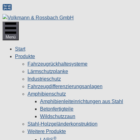
Zum
Inhalt
springen
Menü
Start
Produkte
Fahrzeugrückhaltesysteme
Lärmschutzplanke
Industrieschutz
Fahrzeug­differenzierungsanlagen
Amphibienschutz
Amphibienleiteinrichtungen aus Stahl
Betonfertigteile
Wildschutzzaun
Stahl-Holzgeländerkonstruktion
Weitere Produkte
®
LARS