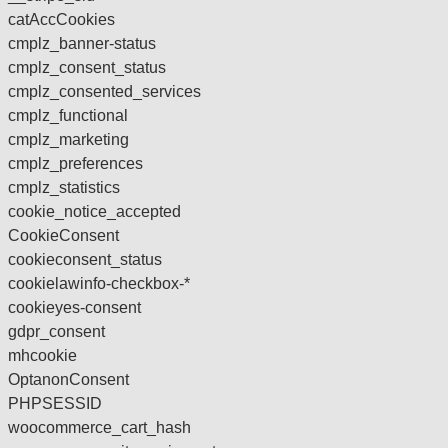
catAccCookies
cmplz_banner-status
cmplz_consent_status
cmplz_consented_services
cmplz_functional
cmplz_marketing
cmplz_preferences
cmplz_statistics
cookie_notice_accepted
CookieConsent
cookieconsent_status
cookielawinfo-checkbox-*
cookieyes-consent
gdpr_consent
mhcookie
OptanonConsent
PHPSESSID
woocommerce_cart_hash