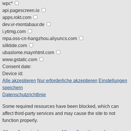
wpc*
api.pagescreen.io
apps.rokt.com
dev.vr-montabaur.de
i.ytimg.com
mpa.oss-cn-hangzhou.aliyuncs.com
silktide.com
ubaslome.maynhtml.com
www.gstatic.com
Consent date:
Device id:
Alle akzeptieren
Nur erforderliche akzeptieren
Einstellungen
speichern
Datenschutzrichtlinie
Some required resources have been blocked, which can
affect third-party services and may cause the site to not
function properly.