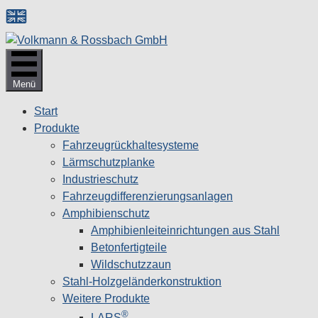
Zum
Inhalt
springen
Menü
Start
Produkte
Fahrzeugrückhaltesysteme
Lärmschutzplanke
Industrieschutz
Fahrzeug­differenzierungsanlagen
Amphibienschutz
Amphibienleiteinrichtungen aus Stahl
Betonfertigteile
Wildschutzzaun
Stahl-Holzgeländerkonstruktion
Weitere Produkte
®
LARS