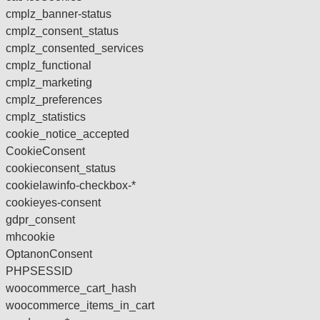
cmplz_banner-status
cmplz_consent_status
cmplz_consented_services
cmplz_functional
cmplz_marketing
cmplz_preferences
cmplz_statistics
cookie_notice_accepted
CookieConsent
cookieconsent_status
cookielawinfo-checkbox-*
cookieyes-consent
gdpr_consent
mhcookie
OptanonConsent
PHPSESSID
woocommerce_cart_hash
woocommerce_items_in_cart