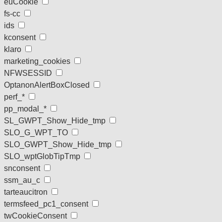
euCookie
fs-cc
ids
kconsent
klaro
marketing_cookies
NFWSESSID
OptanonAlertBoxClosed
perf_*
pp_modal_*
SL_GWPT_Show_Hide_tmp
SLO_G_WPT_TO
SLO_GWPT_Show_Hide_tmp
SLO_wptGlobTipTmp
snconsent
ssm_au_c
tarteaucitron
termsfeed_pc1_consent
twCookieConsent