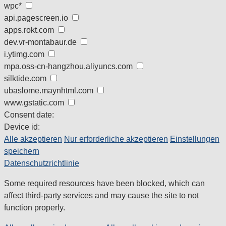
wpc*
api.pagescreen.io
apps.rokt.com
dev.vr-montabaur.de
i.ytimg.com
mpa.oss-cn-hangzhou.aliyuncs.com
silktide.com
ubaslome.maynhtml.com
www.gstatic.com
Consent date:
Device id:
Alle akzeptieren
Nur erforderliche akzeptieren
Einstellungen
speichern
Datenschutzrichtlinie
Some required resources have been blocked, which can
affect third-party services and may cause the site to not
function properly.