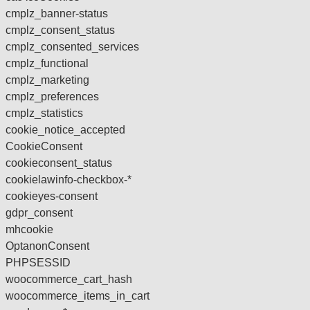
cmplz_banner-status
cmplz_consent_status
cmplz_consented_services
cmplz_functional
cmplz_marketing
cmplz_preferences
cmplz_statistics
cookie_notice_accepted
CookieConsent
cookieconsent_status
cookielawinfo-checkbox-*
cookieyes-consent
gdpr_consent
mhcookie
OptanonConsent
PHPSESSID
woocommerce_cart_hash
woocommerce_items_in_cart