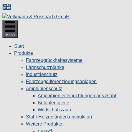
Zum
Inhalt
springen
Menü
Start
Produkte
Fahrzeugrückhaltesysteme
Lärmschutzplanke
Industrieschutz
Fahrzeug­differenzierungsanlagen
Amphibienschutz
Amphibienleiteinrichtungen aus Stahl
Betonfertigteile
Wildschutzzaun
Stahl-Holzgeländerkonstruktion
Weitere Produkte
®
LARS