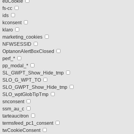
euCookie
fs-cc
ids
kconsent
klaro
marketing_cookies
NFWSESSID
OptanonAlertBoxClosed
perf_*
pp_modal_*
SL_GWPT_Show_Hide_tmp
SLO_G_WPT_TO
SLO_GWPT_Show_Hide_tmp
SLO_wptGlobTipTmp
snconsent
ssm_au_c
tarteaucitron
termsfeed_pc1_consent
twCookieConsent