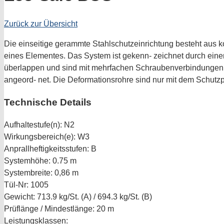
Zurück zur Übersicht
Die einseitige gerammte Stahlschutzeinrichtung besteht aus 
eines Elementes. Das System ist gekenn- zeichnet durch eine
überlappen und sind mit mehrfachen Schraubenverbindungen fix
angeord- net. Die Deformationsrohre sind nur mit dem Schutz
Technische Details
Aufhaltestufe(n):
N2
Wirkungsbereich(e):
W3
Anprallheftigkeitsstufen:
B
Systemhöhe:
0.75 m
Systembreite:
0,86 m
Tül-Nr:
1005
Gewicht:
713.9 kg/St. (A) / 694.3 kg/St. (B)
Prüflänge / Mindestlänge:
20 m
Leistungsklassen: