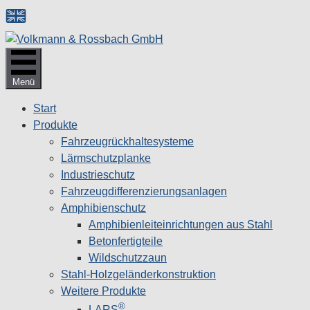
Zum
Inhalt
springen
Menü
Start
Produkte
Fahrzeugrückhaltesysteme
Lärmschutzplanke
Industrieschutz
Fahrzeug­differenzierungsanlagen
Amphibienschutz
Amphibienleiteinrichtungen aus Stahl
Betonfertigteile
Wildschutzzaun
Stahl-Holzgeländerkonstruktion
Weitere Produkte
®
LARS