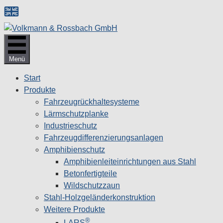
Zum
Inhalt
springen
Menü
Start
Produkte
Fahrzeugrückhaltesysteme
Lärmschutzplanke
Industrieschutz
Fahrzeug­differenzierungsanlagen
Amphibienschutz
Amphibienleiteinrichtungen aus Stahl
Betonfertigteile
Wildschutzzaun
Stahl-Holzgeländerkonstruktion
Weitere Produkte
®
LARS