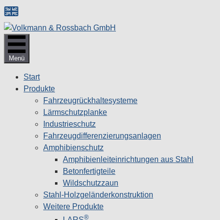
Zum
Inhalt
springen
Menü
Start
Produkte
Fahrzeugrückhaltesysteme
Lärmschutzplanke
Industrieschutz
Fahrzeug­differenzierungsanlagen
Amphibienschutz
Amphibienleiteinrichtungen aus Stahl
Betonfertigteile
Wildschutzzaun
Stahl-Holzgeländerkonstruktion
Weitere Produkte
®
LARS