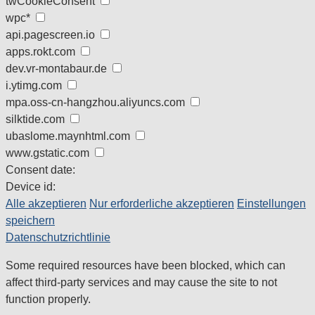
twCookieConsent
wpc*
api.pagescreen.io
apps.rokt.com
dev.vr-montabaur.de
i.ytimg.com
mpa.oss-cn-hangzhou.aliyuncs.com
silktide.com
ubaslome.maynhtml.com
www.gstatic.com
Consent date:
Device id:
Alle akzeptieren
Nur erforderliche akzeptieren
Einstellungen
speichern
Datenschutzrichtlinie
Some required resources have been blocked, which can
affect third-party services and may cause the site to not
function properly.