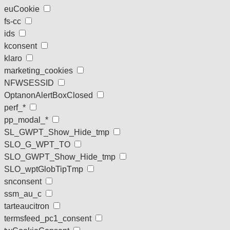
euCookie
fs-cc
ids
kconsent
klaro
marketing_cookies
NFWSESSID
OptanonAlertBoxClosed
perf_*
pp_modal_*
SL_GWPT_Show_Hide_tmp
SLO_G_WPT_TO
SLO_GWPT_Show_Hide_tmp
SLO_wptGlobTipTmp
snconsent
ssm_au_c
tarteaucitron
termsfeed_pc1_consent