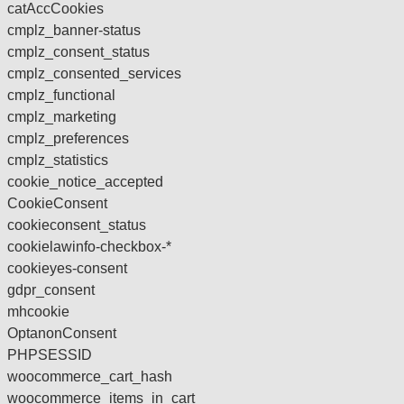
catAccCookies
cmplz_banner-status
cmplz_consent_status
cmplz_consented_services
cmplz_functional
cmplz_marketing
cmplz_preferences
cmplz_statistics
cookie_notice_accepted
CookieConsent
cookieconsent_status
cookielawinfo-checkbox-*
cookieyes-consent
gdpr_consent
mhcookie
OptanonConsent
PHPSESSID
woocommerce_cart_hash
woocommerce_items_in_cart