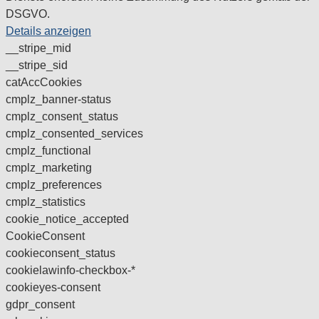
DSGVO.
Details anzeigen
__stripe_mid
__stripe_sid
catAccCookies
cmplz_banner-status
cmplz_consent_status
cmplz_consented_services
cmplz_functional
cmplz_marketing
cmplz_preferences
cmplz_statistics
cookie_notice_accepted
CookieConsent
cookieconsent_status
cookielawinfo-checkbox-*
cookieyes-consent
gdpr_consent