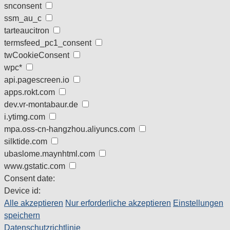
snconsent
ssm_au_c
tarteaucitron
termsfeed_pc1_consent
twCookieConsent
wpc*
api.pagescreen.io
apps.rokt.com
dev.vr-montabaur.de
i.ytimg.com
mpa.oss-cn-hangzhou.aliyuncs.com
silktide.com
ubaslome.maynhtml.com
www.gstatic.com
Consent date:
Device id:
Alle akzeptieren
Nur erforderliche akzeptieren
Einstellungen
speichern
Datenschutzrichtlinie