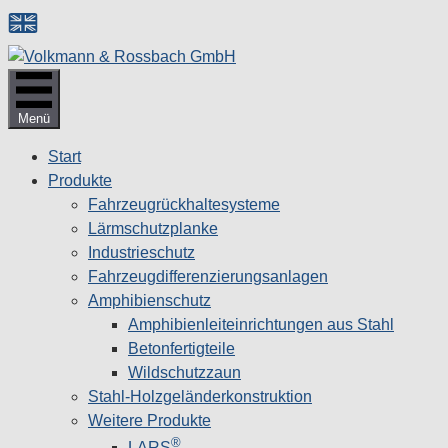
Zum
Inhalt
springen
Menü
Start
Produkte
Fahrzeugrückhaltesysteme
Lärmschutzplanke
Industrieschutz
Fahrzeug­differenzierungsanlagen
Amphibienschutz
Amphibienleiteinrichtungen aus Stahl
Betonfertigteile
Wildschutzzaun
Stahl-Holzgeländerkonstruktion
Weitere Produkte
®
LARS