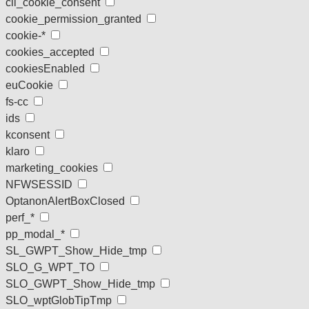
cli_cookie_consent
cookie_permission_granted
cookie-*
cookies_accepted
cookiesEnabled
euCookie
fs-cc
ids
kconsent
klaro
marketing_cookies
NFWSESSID
OptanonAlertBoxClosed
perf_*
pp_modal_*
SL_GWPT_Show_Hide_tmp
SLO_G_WPT_TO
SLO_GWPT_Show_Hide_tmp
SLO_wptGlobTipTmp