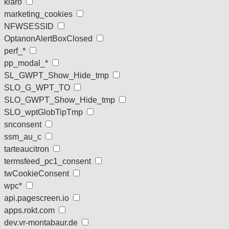
klaro
marketing_cookies
NFWSESSID
OptanonAlertBoxClosed
perf_*
pp_modal_*
SL_GWPT_Show_Hide_tmp
SLO_G_WPT_TO
SLO_GWPT_Show_Hide_tmp
SLO_wptGlobTipTmp
snconsent
ssm_au_c
tarteaucitron
termsfeed_pc1_consent
twCookieConsent
wpc*
api.pagescreen.io
apps.rokt.com
dev.vr-montabaur.de