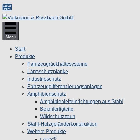
Zum
Inhalt
springen
Menü
Start
Produkte
Fahrzeugrückhaltesysteme
Lärmschutzplanke
Industrieschutz
Fahrzeug­differenzierungsanlagen
Amphibienschutz
Amphibienleiteinrichtungen aus Stahl
Betonfertigteile
Wildschutzzaun
Stahl-Holzgeländerkonstruktion
Weitere Produkte
®
LARS