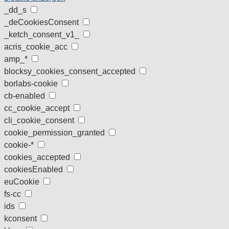
_dd_s
_deCookiesConsent
_ketch_consent_v1_
acris_cookie_acc
amp_*
blocksy_cookies_consent_accepted
borlabs-cookie
cb-enabled
cc_cookie_accept
cli_cookie_consent
cookie_permission_granted
cookie-*
cookies_accepted
cookiesEnabled
euCookie
fs-cc
ids
kconsent