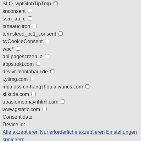
SLO_wptGlobTipTmp
snconsent
ssm_au_c
tarteaucitron
termsfeed_pc1_consent
twCookieConsent
wpc*
api.pagescreen.io
apps.rokt.com
dev.vr-montabaur.de
i.ytimg.com
mpa.oss-cn-hangzhou.aliyuncs.com
silktide.com
ubaslome.maynhtml.com
www.gstatic.com
Consent date:
Device id:
Alle akzeptieren
Nur erforderliche akzeptieren
Einstellungen
speichern