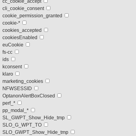
cc_cookie_accept
cli_cookie_consent
cookie_permission_granted
cookie-*
cookies_accepted
cookiesEnabled
euCookie
fs-cc
ids
kconsent
klaro
marketing_cookies
NFWSESSID
OptanonAlertBoxClosed
perf_*
pp_modal_*
SL_GWPT_Show_Hide_tmp
SLO_G_WPT_TO
SLO_GWPT_Show_Hide_tmp