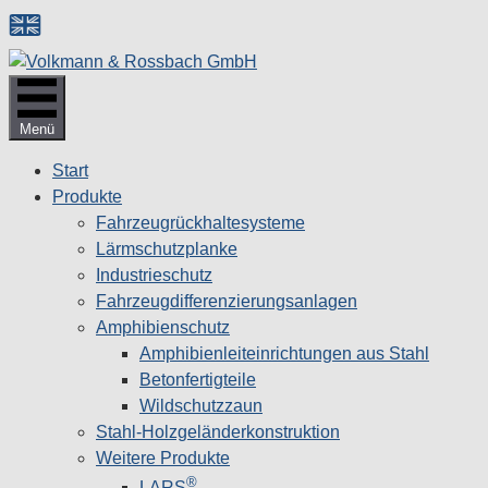
Zum
Inhalt
springen
Menü
Start
Produkte
Fahrzeugrückhaltesysteme
Lärmschutzplanke
Industrieschutz
Fahrzeug­differenzierungsanlagen
Amphibienschutz
Amphibienleiteinrichtungen aus Stahl
Betonfertigteile
Wildschutzzaun
Stahl-Holzgeländerkonstruktion
Weitere Produkte
®
LARS