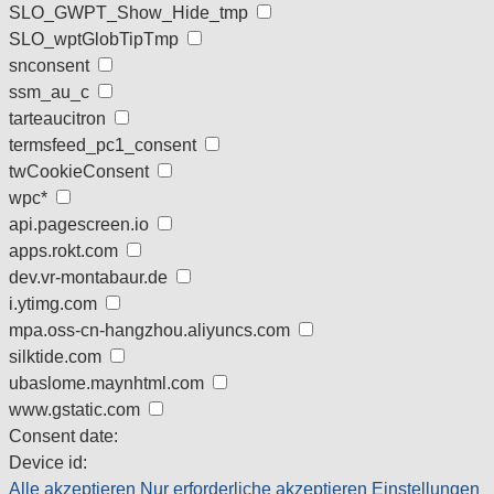
SLO_GWPT_Show_Hide_tmp
SLO_wptGlobTipTmp
snconsent
ssm_au_c
tarteaucitron
termsfeed_pc1_consent
twCookieConsent
wpc*
api.pagescreen.io
apps.rokt.com
dev.vr-montabaur.de
i.ytimg.com
mpa.oss-cn-hangzhou.aliyuncs.com
silktide.com
ubaslome.maynhtml.com
www.gstatic.com
Consent date:
Device id:
Alle akzeptieren
Nur erforderliche akzeptieren
Einstellungen