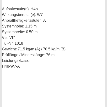
Aufhaltestufe(n):
H4b
Wirkungsbereich(e):
W7
Anprallheftigkeitsstufen:
A
Systemhöhe:
1.15 m
Systembreite:
0.50 m
VIs:
VI7
Tül-Nr:
1018
Gewicht:
71.5 kg/m (A) / 70.5 kg/m (B)
Prüflänge / Mindestlänge:
76 m
Leistungsklassen:
H4b-W7-A