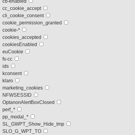
cb-enabled
cc_cookie_accept
cli_cookie_consent
cookie_permission_granted
cookie-*
cookies_accepted
cookiesEnabled
euCookie
fs-cc
ids
kconsent
klaro
marketing_cookies
NFWSESSID
OptanonAlertBoxClosed
perf_*
pp_modal_*
SL_GWPT_Show_Hide_tmp
SLO_G_WPT_TO