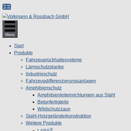
Zum
Inhalt
springen
Menü
Start
Produkte
Fahrzeugrückhaltesysteme
Lärmschutzplanke
Industrieschutz
Fahrzeug­differenzierungsanlagen
Amphibienschutz
Amphibienleiteinrichtungen aus Stahl
Betonfertigteile
Wildschutzzaun
Stahl-Holzgeländerkonstruktion
Weitere Produkte
®
LARS