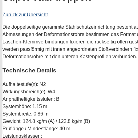
Zurück zur Übersicht
Die doppelseitige gerammte Stahlschutzeinrichtung besteht a
Abmessungen der Deformationsrohre bestimmen das Format ei
Laschen-Klemmverbindungen fixieren die rückseitig offen ges
werden passförmig mit innen angeordneten Stoßverbindern fixi
Deformationsrohre mit den unteren Kastenprofilen verbunden.
Technische Details
Aufhaltestufe(n):
N2
Wirkungsbereich(e):
W4
Anprallheftigkeitsstufen:
B
Systemhöhe:
1.15 m
Systembreite:
0.86 m
Gewicht:
124.8 kg/m (A) / 122.8 kg/m (B)
Prüflänge / Mindestlänge:
40 m
Leistungsklassen: