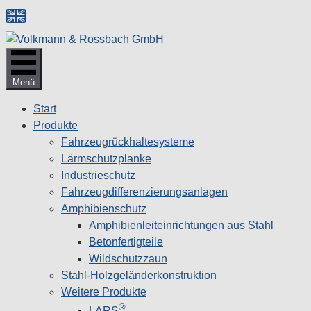
Zum
Inhalt
springen
Menü
Start
Produkte
Fahrzeugrückhaltesysteme
Lärmschutzplanke
Industrieschutz
Fahrzeug­differenzierungsanlagen
Amphibienschutz
Amphibienleiteinrichtungen aus Stahl
Betonfertigteile
Wildschutzzaun
Stahl-Holzgeländerkonstruktion
Weitere Produkte
®
LARS