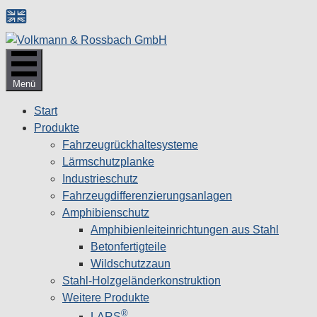
Zum
Inhalt
springen
Menü
Start
Produkte
Fahrzeugrückhaltesysteme
Lärmschutzplanke
Industrieschutz
Fahrzeug­differenzierungsanlagen
Amphibienschutz
Amphibienleiteinrichtungen aus Stahl
Betonfertigteile
Wildschutzzaun
Stahl-Holzgeländerkonstruktion
Weitere Produkte
®
LARS