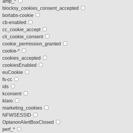
amp_*
blocksy_cookies_consent_accepted
borlabs-cookie
cb-enabled
cc_cookie_accept
cli_cookie_consent
cookie_permission_granted
cookie-*
cookies_accepted
cookiesEnabled
euCookie
fs-cc
ids
kconsent
klaro
marketing_cookies
NFWSESSID
OptanonAlertBoxClosed
perf_*