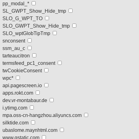
pp_modal_*
SL_GWPT_Show_Hide_tmp
SLO_G_WPT_TO
SLO_GWPT_Show_Hide_tmp
SLO_wptGlobTipTmp
snconsent
ssm_au_c
tarteaucitron
termsfeed_pc1_consent
twCookieConsent
wpc*
api.pagescreen.io
apps.rokt.com
dev.vr-montabaur.de
i.ytimg.com
mpa.oss-cn-hangzhou.aliyuncs.com
silktide.com
ubaslome.maynhtml.com
www.gstatic.com