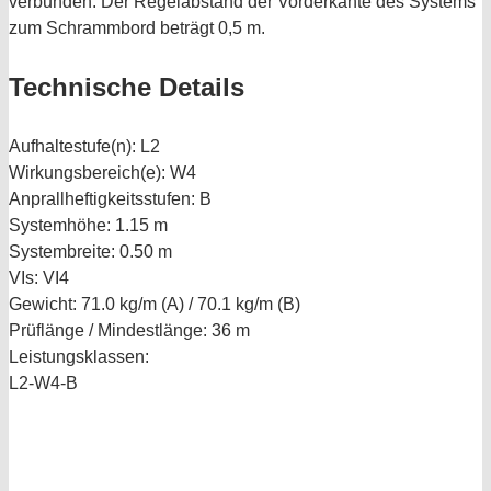
verbunden. Der Regelabstand der Vorderkante des Systems
zum Schrammbord beträgt 0,5 m.
Technische Details
Aufhaltestufe(n):
L2
Wirkungsbereich(e):
W4
Anprallheftigkeitsstufen:
B
Systemhöhe:
1.15 m
Systembreite:
0.50 m
VIs:
VI4
Gewicht:
71.0 kg/m (A) / 70.1 kg/m (B)
Prüflänge / Mindestlänge:
36 m
Leistungsklassen:
L2-W4-B