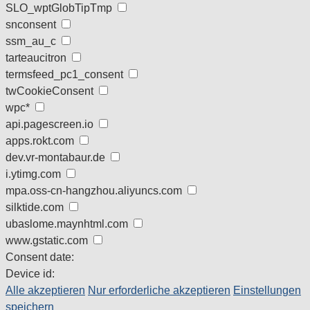
SLO_wptGlobTipTmp
snconsent
ssm_au_c
tarteaucitron
termsfeed_pc1_consent
twCookieConsent
wpc*
api.pagescreen.io
apps.rokt.com
dev.vr-montabaur.de
i.ytimg.com
mpa.oss-cn-hangzhou.aliyuncs.com
silktide.com
ubaslome.maynhtml.com
www.gstatic.com
Consent date:
Device id:
Alle akzeptieren
Nur erforderliche akzeptieren
Einstellungen
speichern