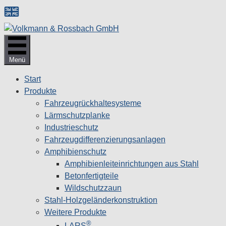
Zum
Inhalt
springen
Menü
Start
Produkte
Fahrzeugrückhaltesysteme
Lärmschutzplanke
Industrieschutz
Fahrzeug­differenzierungsanlagen
Amphibienschutz
Amphibienleiteinrichtungen aus Stahl
Betonfertigteile
Wildschutzzaun
Stahl-Holzgeländerkonstruktion
Weitere Produkte
®
LARS