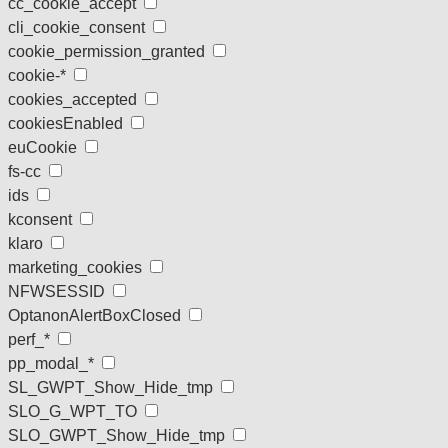
cc_cookie_accept
cli_cookie_consent
cookie_permission_granted
cookie-*
cookies_accepted
cookiesEnabled
euCookie
fs-cc
ids
kconsent
klaro
marketing_cookies
NFWSESSID
OptanonAlertBoxClosed
perf_*
pp_modal_*
SL_GWPT_Show_Hide_tmp
SLO_G_WPT_TO
SLO_GWPT_Show_Hide_tmp