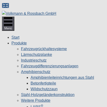
Zum
Inhalt
springen
Menü
Start
Produkte
Fahrzeugrückhaltesysteme
Lärmschutzplanke
Industrieschutz
Fahrzeug­differenzierungsanlagen
Amphibienschutz
Amphibienleiteinrichtungen aus Stahl
Betonfertigteile
Wildschutzzaun
Stahl-Holzgeländerkonstruktion
Weitere Produkte
®
LARS