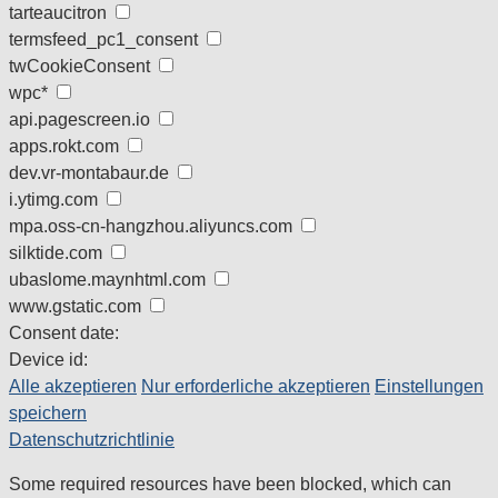
tarteaucitron
termsfeed_pc1_consent
twCookieConsent
wpc*
api.pagescreen.io
apps.rokt.com
dev.vr-montabaur.de
i.ytimg.com
mpa.oss-cn-hangzhou.aliyuncs.com
silktide.com
ubaslome.maynhtml.com
www.gstatic.com
Consent date:
Device id:
Alle akzeptieren
Nur erforderliche akzeptieren
Einstellungen
speichern
Datenschutzrichtlinie
Some required resources have been blocked, which can