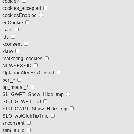
cookie-*
cookies_accepted
cookiesEnabled
euCookie
fs-cc
ids
kconsent
klaro
marketing_cookies
NFWSESSID
OptanonAlertBoxClosed
perf_*
pp_modal_*
SL_GWPT_Show_Hide_tmp
SLO_G_WPT_TO
SLO_GWPT_Show_Hide_tmp
SLO_wptGlobTipTmp
snconsent
ssm_au_c