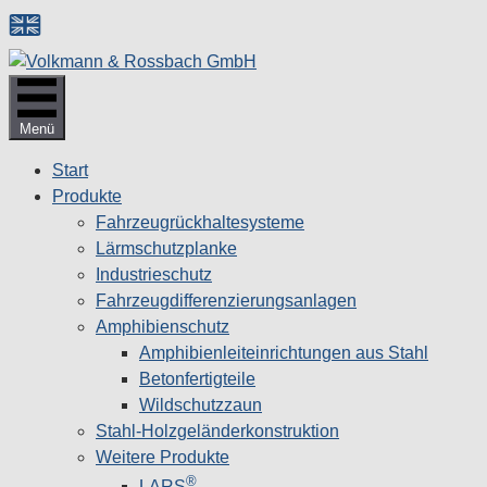
Zum
Inhalt
springen
Menü
Start
Produkte
Fahrzeugrückhaltesysteme
Lärmschutzplanke
Industrieschutz
Fahrzeug­differenzierungsanlagen
Amphibienschutz
Amphibienleiteinrichtungen aus Stahl
Betonfertigteile
Wildschutzzaun
Stahl-Holzgeländerkonstruktion
Weitere Produkte
®
LARS