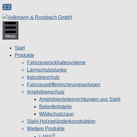
Zum
Inhalt
springen
Menü
Start
Produkte
Fahrzeugrückhaltesysteme
Lärmschutzplanke
Industrieschutz
Fahrzeug­differenzierungsanlagen
Amphibienschutz
Amphibienleiteinrichtungen aus Stahl
Betonfertigteile
Wildschutzzaun
Stahl-Holzgeländerkonstruktion
Weitere Produkte
®
LARS