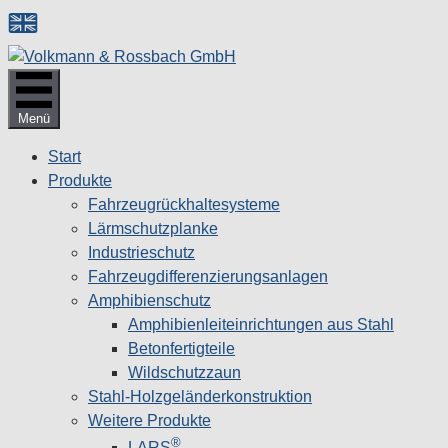
Zum
Inhalt
springen
Menü
Start
Produkte
Fahrzeugrückhaltesysteme
Lärmschutzplanke
Industrieschutz
Fahrzeug­differenzierungsanlagen
Amphibienschutz
Amphibienleiteinrichtungen aus Stahl
Betonfertigteile
Wildschutzzaun
Stahl-Holzgeländerkonstruktion
Weitere Produkte
®
LARS