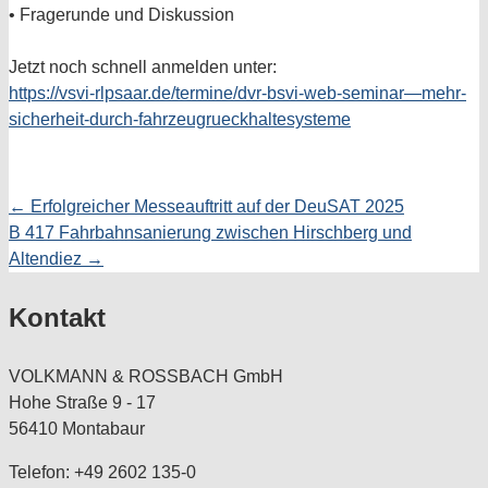
• Fragerunde und Diskussion
Jetzt noch schnell anmelden unter:
https://vsvi-rlpsaar.de/termine/dvr-bsvi-web-seminar—mehr-
sicherheit-durch-fahrzeugrueckhaltesysteme
← Erfolgreicher Messeauftritt auf der DeuSAT 2025
Posts
B 417 Fahrbahnsanierung zwischen Hirschberg und
navigation
Altendiez →
Kontakt
VOLKMANN & ROSSBACH GmbH
Hohe Straße 9 - 17
56410 Montabaur
Telefon: +49 2602 135-0