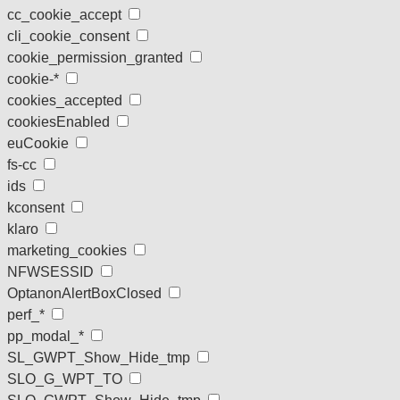
cc_cookie_accept
cli_cookie_consent
cookie_permission_granted
cookie-*
cookies_accepted
cookiesEnabled
euCookie
fs-cc
ids
kconsent
klaro
marketing_cookies
NFWSESSID
OptanonAlertBoxClosed
perf_*
pp_modal_*
SL_GWPT_Show_Hide_tmp
SLO_G_WPT_TO