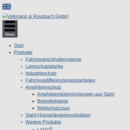
Zum
Inhalt
springen
Menü
Start
Produkte
Fahrzeugrückhaltesysteme
Lärmschutzplanke
Industrieschutz
Fahrzeug­differenzierungsanlagen
Amphibienschutz
Amphibienleiteinrichtungen aus Stahl
Betonfertigteile
Wildschutzzaun
Stahl-Holzgeländerkonstruktion
Weitere Produkte
®
LARS