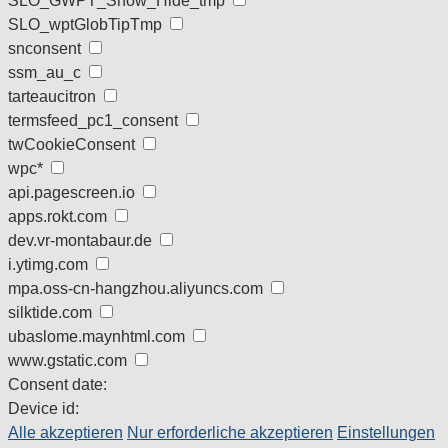
SLO_GWPT_Show_Hide_tmp
SLO_wptGlobTipTmp
snconsent
ssm_au_c
tarteaucitron
termsfeed_pc1_consent
twCookieConsent
wpc*
api.pagescreen.io
apps.rokt.com
dev.vr-montabaur.de
i.ytimg.com
mpa.oss-cn-hangzhou.aliyuncs.com
silktide.com
ubaslome.maynhtml.com
www.gstatic.com
Consent date:
Device id:
Alle akzeptieren
Nur erforderliche akzeptieren
Einstellungen