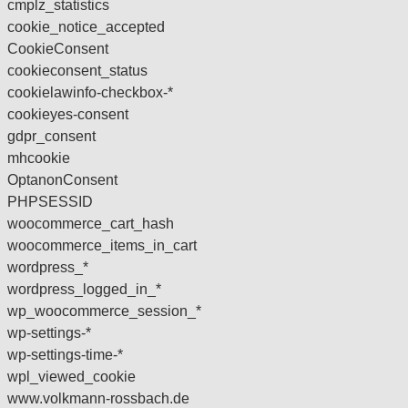
cmplz_statistics
cookie_notice_accepted
CookieConsent
cookieconsent_status
cookielawinfo-checkbox-*
cookieyes-consent
gdpr_consent
mhcookie
OptanonConsent
PHPSESSID
woocommerce_cart_hash
woocommerce_items_in_cart
wordpress_*
wordpress_logged_in_*
wp_woocommerce_session_*
wp-settings-*
wp-settings-time-*
wpl_viewed_cookie
www.volkmann-rossbach.de