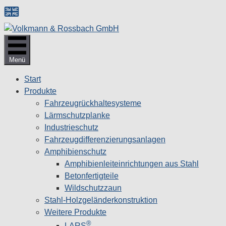
Zum
Inhalt
springen
Menü
Start
Produkte
Fahrzeugrückhaltesysteme
Lärmschutzplanke
Industrieschutz
Fahrzeug­differenzierungsanlagen
Amphibienschutz
Amphibienleiteinrichtungen aus Stahl
Betonfertigteile
Wildschutzzaun
Stahl-Holzgeländerkonstruktion
Weitere Produkte
®
LARS