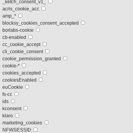
_ketch_consent_v1_
acris_cookie_acc
amp_*
blocksy_cookies_consent_accepted
borlabs-cookie
cb-enabled
cc_cookie_accept
cli_cookie_consent
cookie_permission_granted
cookie-*
cookies_accepted
cookiesEnabled
euCookie
fs-cc
ids
kconsent
klaro
marketing_cookies
NFWSESSID