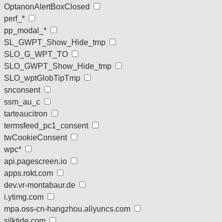
OptanonAlertBoxClosed
perf_*
pp_modal_*
SL_GWPT_Show_Hide_tmp
SLO_G_WPT_TO
SLO_GWPT_Show_Hide_tmp
SLO_wptGlobTipTmp
snconsent
ssm_au_c
tarteaucitron
termsfeed_pc1_consent
twCookieConsent
wpc*
api.pagescreen.io
apps.rokt.com
dev.vr-montabaur.de
i.ytimg.com
mpa.oss-cn-hangzhou.aliyuncs.com
silktide.com