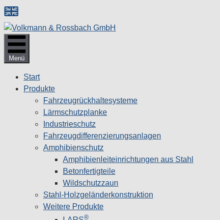
Zum
Inhalt
springen
Menü
Start
Produkte
Fahrzeugrückhaltesysteme
Lärmschutzplanke
Industrieschutz
Fahrzeug­differenzierungsanlagen
Amphibienschutz
Amphibienleiteinrichtungen aus Stahl
Betonfertigteile
Wildschutzzaun
Stahl-Holzgeländerkonstruktion
Weitere Produkte
®
LARS