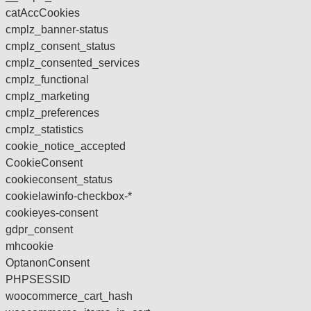
catAccCookies
cmplz_banner-status
cmplz_consent_status
cmplz_consented_services
cmplz_functional
cmplz_marketing
cmplz_preferences
cmplz_statistics
cookie_notice_accepted
CookieConsent
cookieconsent_status
cookielawinfo-checkbox-*
cookieyes-consent
gdpr_consent
mhcookie
OptanonConsent
PHPSESSID
woocommerce_cart_hash