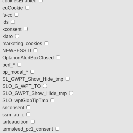
cookiesEnabled
euCookie
fs-cc
ids
kconsent
klaro
marketing_cookies
NFWSESSID
OptanonAlertBoxClosed
perf_*
pp_modal_*
SL_GWPT_Show_Hide_tmp
SLO_G_WPT_TO
SLO_GWPT_Show_Hide_tmp
SLO_wptGlobTipTmp
snconsent
ssm_au_c
tarteaucitron
termsfeed_pc1_consent