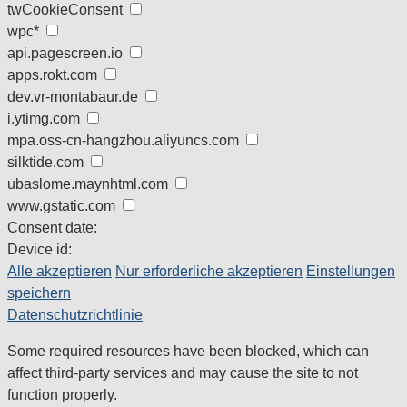
twCookieConsent
wpc*
api.pagescreen.io
apps.rokt.com
dev.vr-montabaur.de
i.ytimg.com
mpa.oss-cn-hangzhou.aliyuncs.com
silktide.com
ubaslome.maynhtml.com
www.gstatic.com
Consent date:
Device id:
Alle akzeptieren
Nur erforderliche akzeptieren
Einstellungen
speichern
Datenschutzrichtlinie
Some required resources have been blocked, which can
affect third-party services and may cause the site to not
function properly.