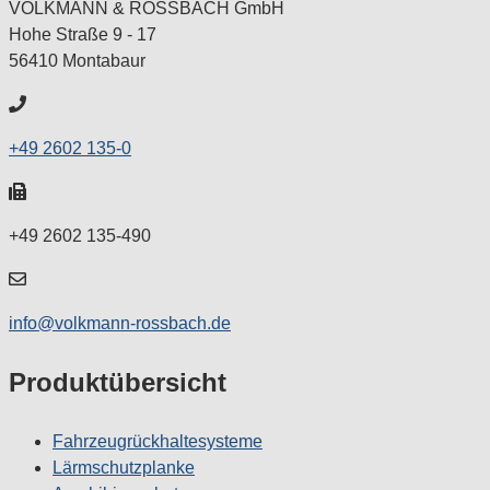
VOLKMANN & ROSSBACH GmbH
Hohe Straße 9 - 17
56410 Montabaur
Telefon:
+49
+49 2602 135-0
2602
135-
Fax:
0
+49
+49 2602 135-490
2602
135-
Mail:
490
Info@volkmann-
info@volkmann-rossbach.de
rossbach.de
Produktübersicht
Fahrzeugrückhaltesysteme
Lärmschutzplanke