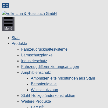
Zum
Inhalt
springen
Menü
Start
Produkte
Fahrzeugrückhaltesysteme
Lärmschutzplanke
Industrieschutz
Fahrzeug­differenzierungsanlagen
Amphibienschutz
Amphibienleiteinrichtungen aus Stahl
Betonfertigteile
Wildschutzzaun
Stahl-Holzgeländerkonstruktion
Weitere Produkte
®
LARS