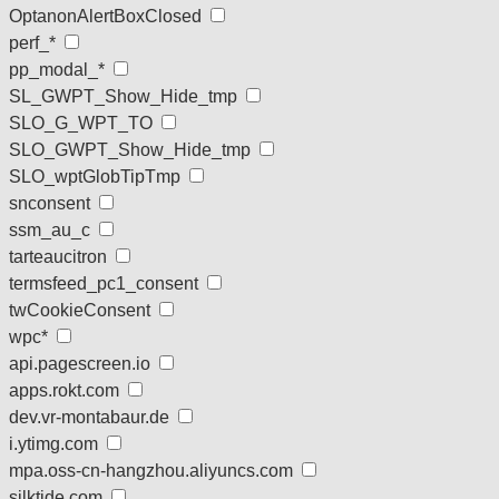
OptanonAlertBoxClosed
perf_*
pp_modal_*
SL_GWPT_Show_Hide_tmp
SLO_G_WPT_TO
SLO_GWPT_Show_Hide_tmp
SLO_wptGlobTipTmp
snconsent
ssm_au_c
tarteaucitron
termsfeed_pc1_consent
twCookieConsent
wpc*
api.pagescreen.io
apps.rokt.com
dev.vr-montabaur.de
i.ytimg.com
mpa.oss-cn-hangzhou.aliyuncs.com
silktide.com