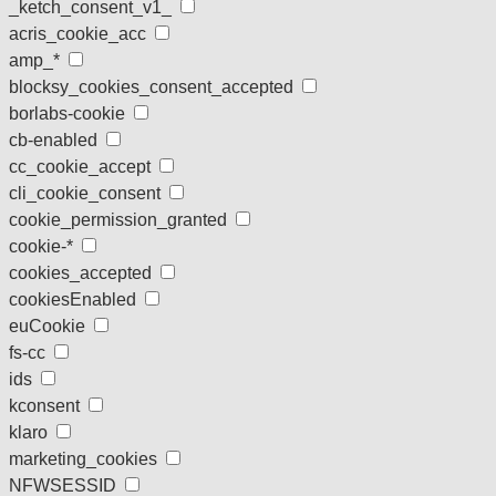
_ketch_consent_v1_
acris_cookie_acc
amp_*
blocksy_cookies_consent_accepted
borlabs-cookie
cb-enabled
cc_cookie_accept
cli_cookie_consent
cookie_permission_granted
cookie-*
cookies_accepted
cookiesEnabled
euCookie
fs-cc
ids
kconsent
klaro
marketing_cookies
NFWSESSID