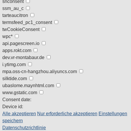
snconsent
ssm_au_c
tarteaucitron
termsfeed_pc1_consent
twCookieConsent
wpc*
api.pagescreen.io
apps.rokt.com
dev.vr-montabaur.de
i.ytimg.com
mpa.oss-cn-hangzhou.aliyuncs.com
silktide.com
ubaslome.maynhtml.com
www.gstatic.com
Consent date:
Device id:
Alle akzeptieren
Nur erforderliche akzeptieren
Einstellungen
speichern
Datenschutzrichtlinie