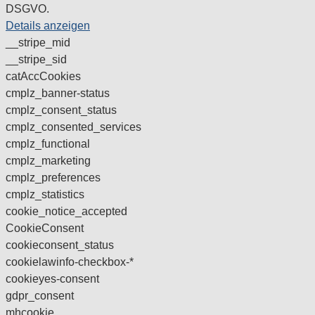
DSGVO.
Details anzeigen
__stripe_mid
__stripe_sid
catAccCookies
cmplz_banner-status
cmplz_consent_status
cmplz_consented_services
cmplz_functional
cmplz_marketing
cmplz_preferences
cmplz_statistics
cookie_notice_accepted
CookieConsent
cookieconsent_status
cookielawinfo-checkbox-*
cookieyes-consent
gdpr_consent
mhcookie