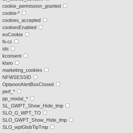
cookie_permission_granted
cookie-*
cookies_accepted
cookiesEnabled
euCookie
fs-cc
ids
kconsent
klaro
marketing_cookies
NFWSESSID
OptanonAlertBoxClosed
perf_*
pp_modal_*
SL_GWPT_Show_Hide_tmp
SLO_G_WPT_TO
SLO_GWPT_Show_Hide_tmp
SLO_wptGlobTipTmp