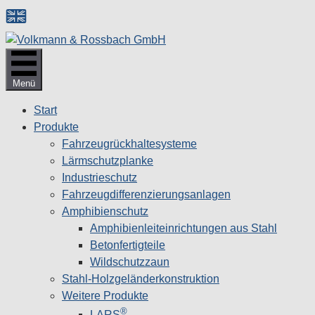
Zum
Inhalt
springen
Menü
Start
Produkte
Fahrzeugrückhaltesysteme
Lärmschutzplanke
Industrieschutz
Fahrzeug­differenzierungsanlagen
Amphibienschutz
Amphibienleiteinrichtungen aus Stahl
Betonfertigteile
Wildschutzzaun
Stahl-Holzgeländerkonstruktion
Weitere Produkte
®
LARS