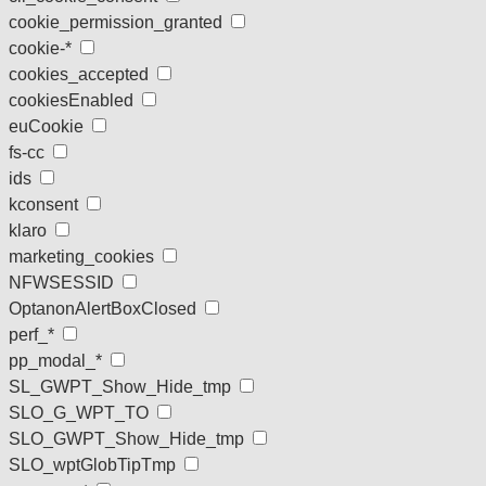
cookie_permission_granted
cookie-*
cookies_accepted
cookiesEnabled
euCookie
fs-cc
ids
kconsent
klaro
marketing_cookies
NFWSESSID
OptanonAlertBoxClosed
perf_*
pp_modal_*
SL_GWPT_Show_Hide_tmp
SLO_G_WPT_TO
SLO_GWPT_Show_Hide_tmp
SLO_wptGlobTipTmp