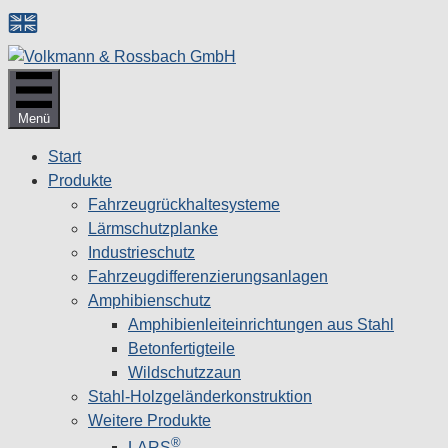
Zum
Inhalt
springen
Menü
Start
Produkte
Fahrzeugrückhaltesysteme
Lärmschutzplanke
Industrieschutz
Fahrzeug­differenzierungsanlagen
Amphibienschutz
Amphibienleiteinrichtungen aus Stahl
Betonfertigteile
Wildschutzzaun
Stahl-Holzgeländerkonstruktion
Weitere Produkte
®
LARS