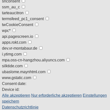
snconsent
ssm_au_c
tarteaucitron
termsfeed_pc1_consent
twCookieConsent
wpc*
api.pagescreen.io
apps.rokt.com
dev.vr-montabaur.de
i.ytimg.com
mpa.oss-cn-hangzhou.aliyuncs.com
silktide.com
ubaslome.maynhtml.com
www.gstatic.com
Consent date:
Device id:
Alle akzeptieren
Nur erforderliche akzeptieren
Einstellungen
speichern
Datenschutzrichtlinie