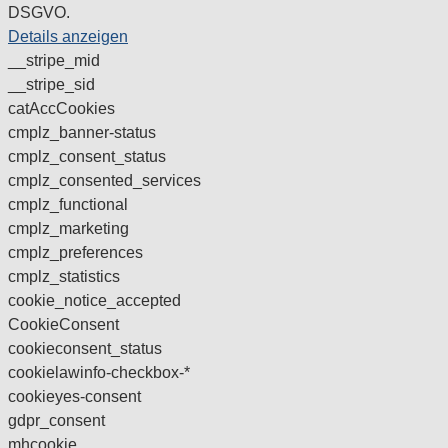
DSGVO.
Details anzeigen
__stripe_mid
__stripe_sid
catAccCookies
cmplz_banner-status
cmplz_consent_status
cmplz_consented_services
cmplz_functional
cmplz_marketing
cmplz_preferences
cmplz_statistics
cookie_notice_accepted
CookieConsent
cookieconsent_status
cookielawinfo-checkbox-*
cookieyes-consent
gdpr_consent
mhcookie