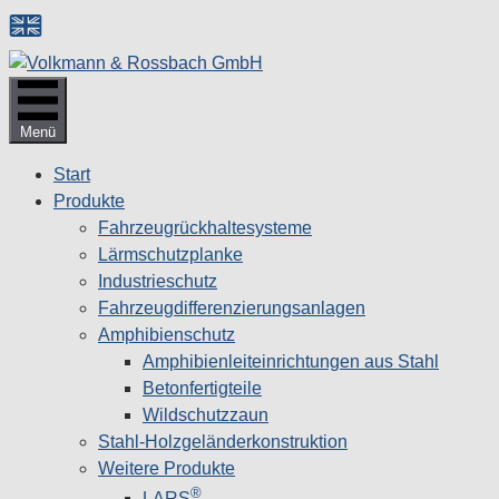
Zum
Inhalt
springen
Menü
Start
Produkte
Fahrzeugrückhaltesysteme
Lärmschutzplanke
Industrieschutz
Fahrzeug­differenzierungsanlagen
Amphibienschutz
Amphibienleiteinrichtungen aus Stahl
Betonfertigteile
Wildschutzzaun
Stahl-Holzgeländerkonstruktion
Weitere Produkte
®
LARS