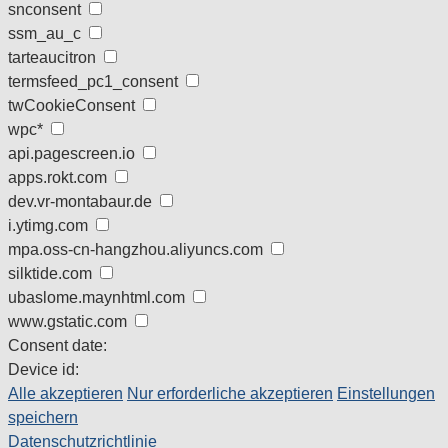
snconsent
ssm_au_c
tarteaucitron
termsfeed_pc1_consent
twCookieConsent
wpc*
api.pagescreen.io
apps.rokt.com
dev.vr-montabaur.de
i.ytimg.com
mpa.oss-cn-hangzhou.aliyuncs.com
silktide.com
ubaslome.maynhtml.com
www.gstatic.com
Consent date:
Device id:
Alle akzeptieren
Nur erforderliche akzeptieren
Einstellungen
speichern
Datenschutzrichtlinie