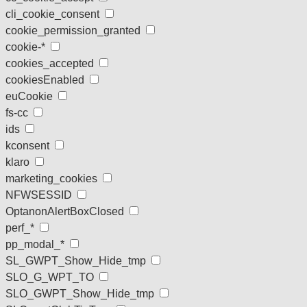
cli_cookie_consent
cookie_permission_granted
cookie-*
cookies_accepted
cookiesEnabled
euCookie
fs-cc
ids
kconsent
klaro
marketing_cookies
NFWSESSID
OptanonAlertBoxClosed
perf_*
pp_modal_*
SL_GWPT_Show_Hide_tmp
SLO_G_WPT_TO
SLO_GWPT_Show_Hide_tmp