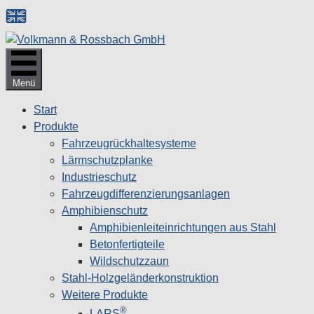
Zum
Inhalt
springen
Menü
Start
Produkte
Fahrzeugrückhaltesysteme
Lärmschutzplanke
Industrieschutz
Fahrzeug­differenzierungsanlagen
Amphibienschutz
Amphibienleiteinrichtungen aus Stahl
Betonfertigteile
Wildschutzzaun
Stahl-Holzgeländerkonstruktion
Weitere Produkte
®
LARS