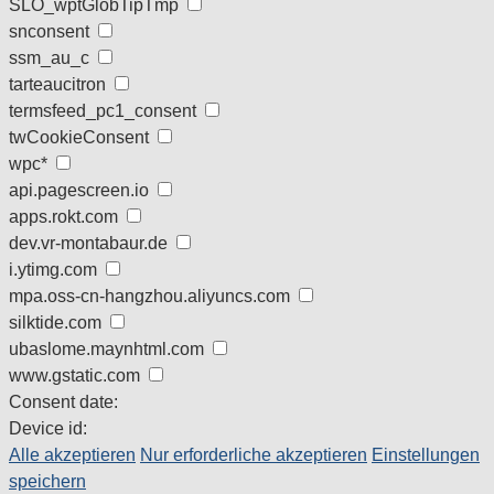
SLO_wptGlobTipTmp
snconsent
ssm_au_c
tarteaucitron
termsfeed_pc1_consent
twCookieConsent
wpc*
api.pagescreen.io
apps.rokt.com
dev.vr-montabaur.de
i.ytimg.com
mpa.oss-cn-hangzhou.aliyuncs.com
silktide.com
ubaslome.maynhtml.com
www.gstatic.com
Consent date:
Device id:
Alle akzeptieren
Nur erforderliche akzeptieren
Einstellungen
speichern