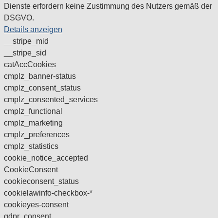
Dienste erfordern keine Zustimmung des Nutzers gemäß der
DSGVO.
Details anzeigen
__stripe_mid
__stripe_sid
catAccCookies
cmplz_banner-status
cmplz_consent_status
cmplz_consented_services
cmplz_functional
cmplz_marketing
cmplz_preferences
cmplz_statistics
cookie_notice_accepted
CookieConsent
cookieconsent_status
cookielawinfo-checkbox-*
cookieyes-consent
gdpr_consent